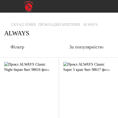
gtag('js', new Date()); gtag('config', 'G-RFXCKGNRF7');
СКЛАД ХІМІЯ
ПРОКЛАДКИ КРИТИЧНІ
ALWAYS
ALWAYS
Фільтр
За популярністю