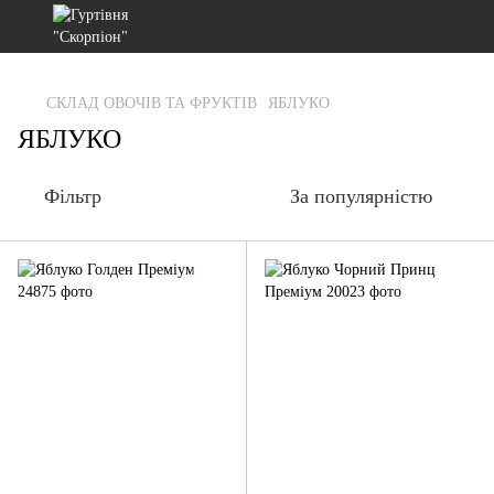
gtag('js', new Date()); gtag('config', 'G-RFXCKGNRF7');
СКЛАД ОВОЧІВ ТА ФРУКТІВ
ЯБЛУКО
ЯБЛУКО
Фільтр
За популярністю