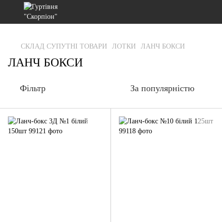
gtag('js', new Date()); gtag('config', 'G-RFXCKGNRF7');
СКЛАД СУПУТНІ ТОВАРИ
ЛОТКИ
ЛАНЧ БОКСИ
ЛАНЧ БОКСИ
Фільтр
За популярністю