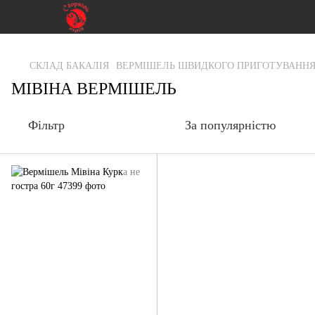
gtag('js', new Date()); gtag('config', 'G-RFXCKGNRF7');
СКЛАД БАКАЛІЯ
ВЕРМІШЕЛЬ ШВИДКОГО ПРИГОТУВАНН
МІВІНА ВЕРМІШЕЛЬ
Фільтр
За популярністю