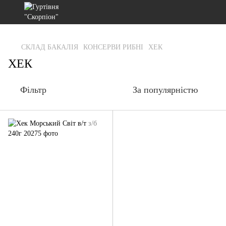
gtag('js', new Date()); gtag('config', 'G-RFXCKGNRF7');
СКЛАД БАКАЛІЯ
КОНСЕРВИ РИБНІ
ХЕК
ХЕК
Фільтр
За популярністю