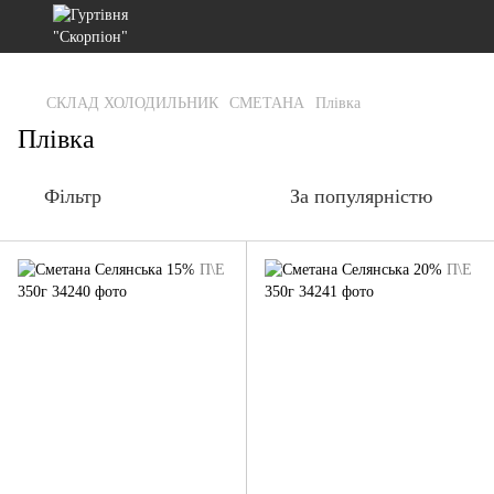
gtag('js', new Date()); gtag('config', 'G-RFXCKGNRF7');
СКЛАД ХОЛОДИЛЬНИК
СМЕТАНА
Плівка
Плівка
Фільтр
За популярністю