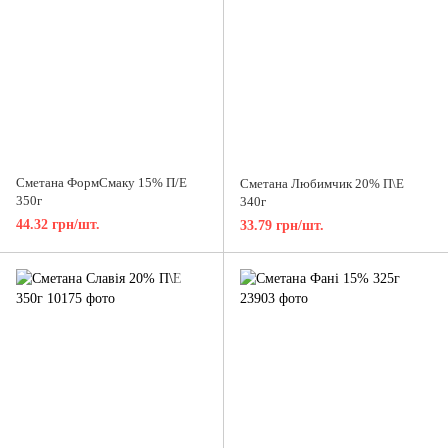
Сметана ФормСмаку 15% П/Е
Сметана Любимчик 20% П\Е
350г
340г
44.32 грн/шт.
33.79 грн/шт.