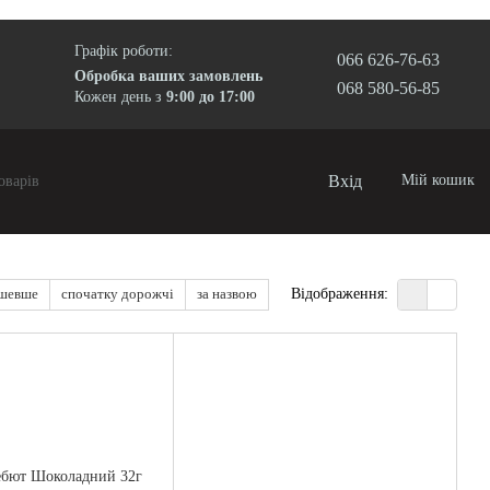
Графік роботи:
066 626-76-63
Обробка ваших замовлень
068 580-56-85
Кожен день з
9:00 до 17:00
Вхід
Мій кошик
ешевше
спочатку дорожчі
за назвою
Відображення: