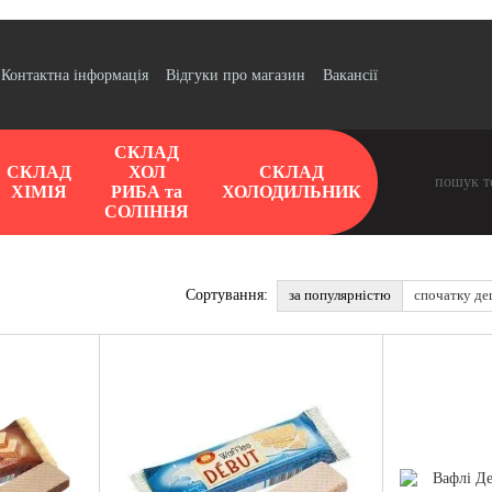
Контактна інформація
Відгуки про магазин
Вакансії
СКЛАД
СКЛАД
ХОЛ
СКЛАД
ХІМІЯ
РИБА та
ХОЛОДИЛЬНИК
СОЛІННЯ
за популярністю
спочатку д
Сортування: