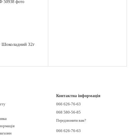
 Шоколадний 32г
Контактна інформація
нету
066 626-76-63
068 580-56-85
авка
Передзвонити вам?
формація
066 626-76-63
магазин