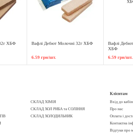
 32г ХБФ
Вафлі Дебют Молочні 32г ХБФ
Вафлі Дебют
ХБФ
6.59 грн/шт.
6.59 грн/шт.
Клієнтам
СКЛАД ХІМІЯ
Вхід до кабі
СКЛАД ХОЛ РИБА та СОЛІННЯ
Про нас
ТІВ
СКЛАД ХОЛОДИЛЬНИК
Оплата і дост
И
Контактна ін
Відгуки про 