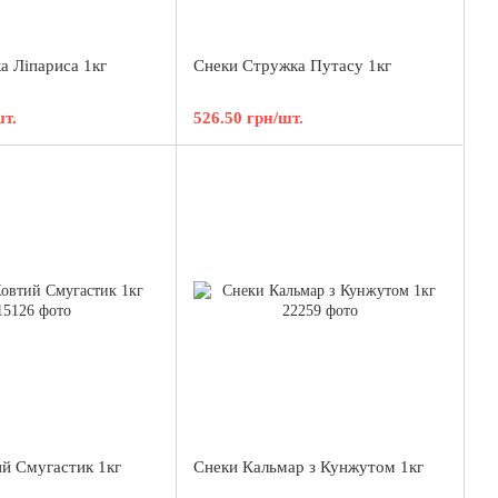
а Лiпариса 1кг
Снеки Стружка Путасу 1кг
шт.
526.50 грн/шт.
й Смугастик 1кг
Снеки Кальмар з Кунжутом 1кг