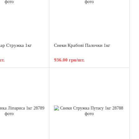
ар Стружка 1кг
Снеки Крабовi Палочки 1кг
шт.
936.00 грн/шт.