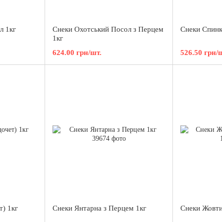
л 1кг
Снеки Охотський Посол з Перцем
Снеки Спинк
1кг
624.00 грн/шт.
526.50 грн/
т) 1кг
Снеки Янтарна з Перцем 1кг
Снеки Жовти