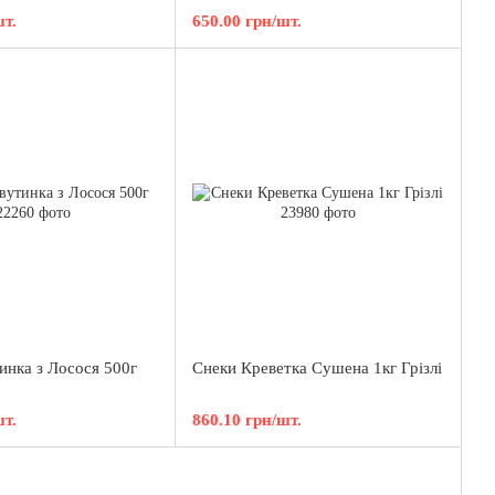
шт.
650.00 грн/шт.
инка з Лосося 500г
Снеки Креветка Сушена 1кг Грізлі
шт.
860.10 грн/шт.