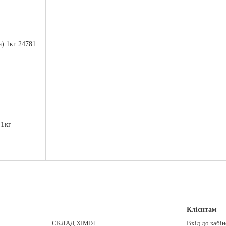
 1кг
Клієнтам
СКЛАД ХІМІЯ
Вхід до кабі