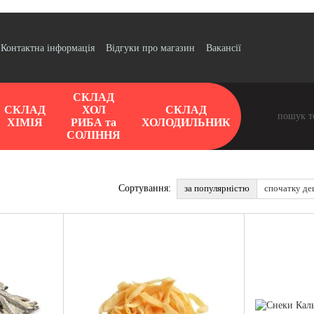
Контактна інформація
Відгуки про магазин
Вакансії
СКЛАД
СКЛАД
ХОЛ
СКЛАД
ХІМІЯ
РИБА та
ХОЛОДИЛЬНИК
СОЛІННЯ
за популярністю
спочатку д
Сортування: