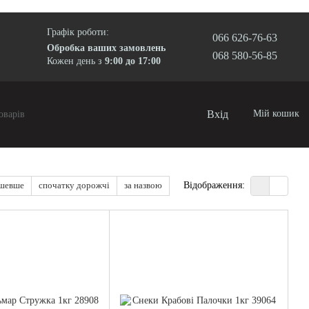
Графік роботи:
066 626-76-63
Обробка ваших замовлень
068 580-56-85
Кожен день з
9:00 до 17:00
Вхід
Мій кошик
ешевше
спочатку дорожчі
за назвою
Відображення: