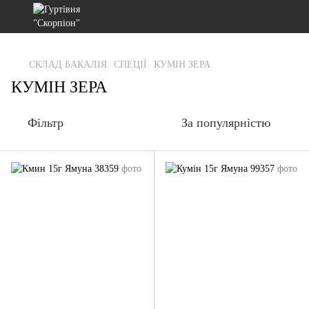
gtag('js', new Date()); gtag('config', 'G-RFXCKGNRF7');
СКЛАД БАКАЛІЯ
СПЕЦІЇ
КУМІН ЗЕРА
КУМІН ЗЕРА
Фільтр
За популярністю