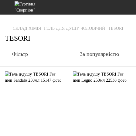
gtag('js', new Date()); gtag('config', 'G-RFXCKGNRF7');
СКЛАД ХІМІЯ
ГЕЛЬ ДЛЯ ДУШУ ЧОЛОВІЧИЙ
TESORI
TESORI
Фільтр
За популярністю