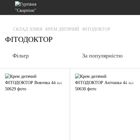
gtag('js', new Date()); gtag('config', 'G-RFXCKGNRF7');
СКЛАД ХІМІЯ
КРЕМ ДИТЯЧИЙ
ФІТОДОКТОР
ФІТОДОКТОР
Фільтр
За популярністю