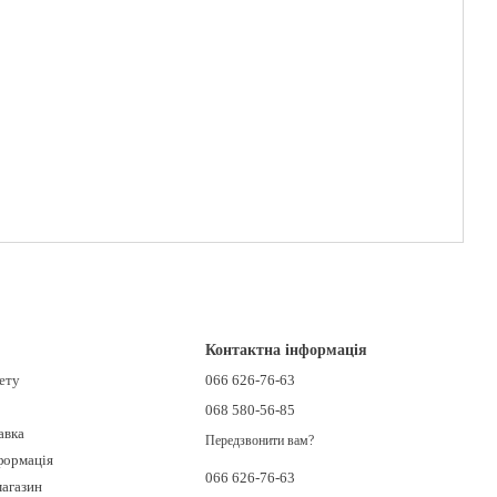
Контактна інформація
нету
066 626-76-63
068 580-56-85
авка
Передзвонити вам?
формація
066 626-76-63
магазин