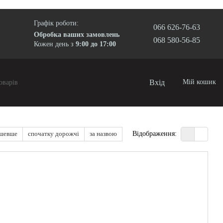
Графік роботи:
066 626-76-63
Обробка ваших замовлень
068 580-56-85
Кожен день з
9:00 до 17:00
Вхід
Мій кошик
ешевше
спочатку дорожчі
за назвою
Відображення: