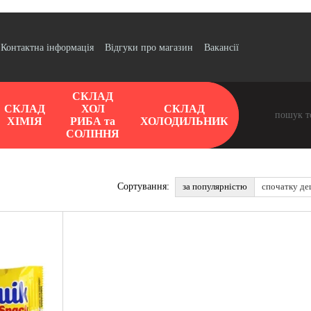
Контактна інформація
Відгуки про магазин
Вакансії
СКЛАД
СКЛАД
ХОЛ
СКЛАД
ХІМІЯ
РИБА та
ХОЛОДИЛЬНИК
СОЛІННЯ
за популярністю
спочатку д
Сортування: