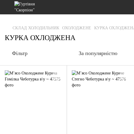
gtag('js', new Date()); gtag('config', 'G-RFXCKGNRF7');
СКЛАД ХОЛОДИЛЬНИК
ОХОЛОДЖЕНЕ
КУРКА ОХЛОДЖЕН
КУРКА ОХЛОДЖЕНА
Фільтр
За популярністю