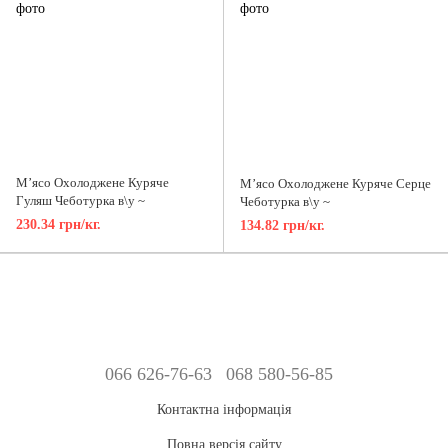
М’ясо Охолоджене Куряче
М’ясо Охолоджене Куряче Серце
Гуляш Чеботурка в\у ~
Чеботурка в\у ~
230.34 грн/кг.
134.82 грн/кг.
066 626-76-63
068 580-56-85
Контактна інформація
Повна версія сайту