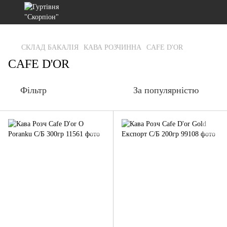
gtag('js', new Date()); gtag('config', 'G-RFXCKGNRF7');
СКЛАД БАКАЛІЯ
КАВА РОЗЧИННА
CAFE D'OR
CAFE D'OR
Фільтр
За популярністю