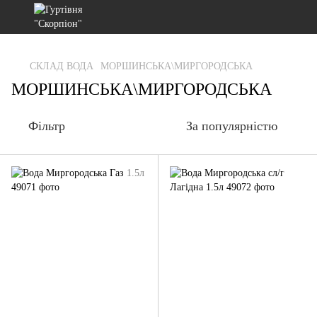
gtag('js', new Date()); gtag('config', 'G-RFXCKGNRF7');
СКЛАД ВОДА
МОРШИНСЬКА\МИРГОРОДСЬКА
МОРШИНСЬКА\МИРГОРОДСЬКА
Фільтр
За популярністю