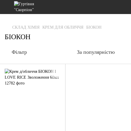
gtag('js', new Date()); gtag('config', 'G-RFXCKGNRF7');
СКЛАД ХІМІЯ
КРЕМ ДЛЯ ОБЛИЧЧЯ
БІОКОН
БІОКОН
Фільтр
За популярністю