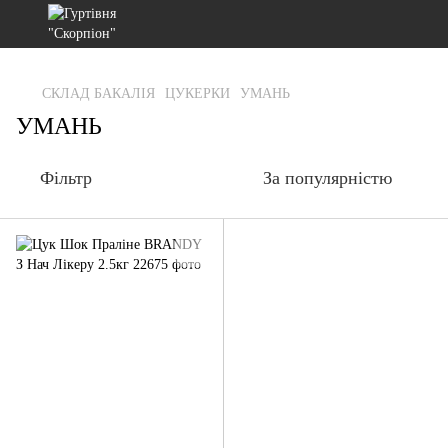
gtag('js', new Date()); gtag('config', 'G-RFXCKGNRF7');
СКЛАД БАКАЛІЯ
ЦУКЕРКИ
УМАНЬ
УМАНЬ
Фільтр
За популярністю