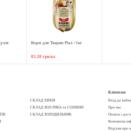
духів
Корм для Тварин Ріал ~1кг
83.28 грн/кг.
Клієнтам
СКЛАД ХІМІЯ
Вхід до кабі
СКЛАД ХОЛ РИБА та СОЛІННЯ
Про нас
ТІВ
СКЛАД ХОЛОДИЛЬНИК
Оплата і дост
И
Контактна ін
Відгуки про 