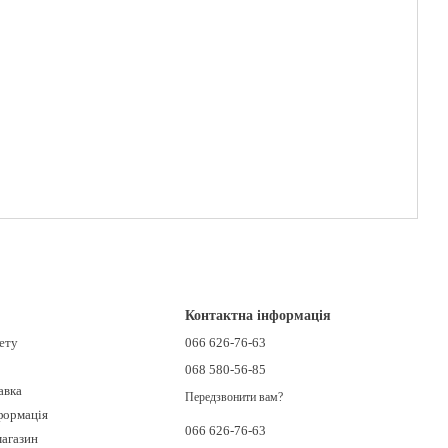
Контактна інформація
нету
066 626-76-63
068 580-56-85
авка
Передзвонити вам?
формація
066 626-76-63
магазин