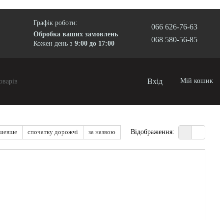
Графік роботи:
066 626-76-63
Обробка ваших замовлень
068 580-56-85
Кожен день з
9:00 до 17:00
Вхід
Мій кошик
ешевше
спочатку дорожчі
за назвою
Відображення: