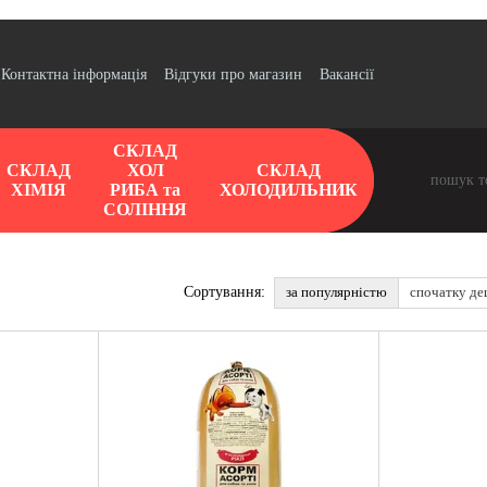
Контактна інформація
Відгуки про магазин
Вакансії
СКЛАД
СКЛАД
ХОЛ
СКЛАД
ХІМІЯ
РИБА та
ХОЛОДИЛЬНИК
СОЛІННЯ
за популярністю
спочатку д
Сортування: