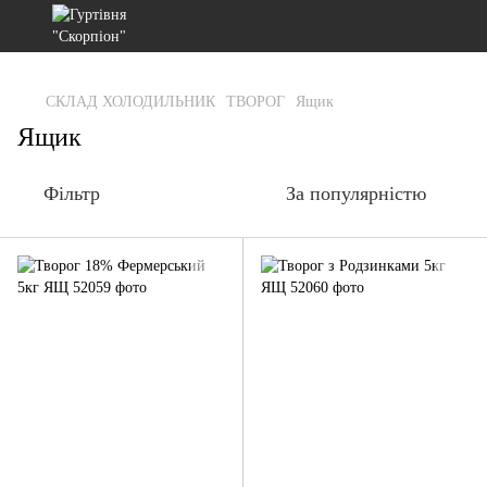
gtag('js', new Date()); gtag('config', 'G-RFXCKGNRF7');
СКЛАД ХОЛОДИЛЬНИК
ТВОРОГ
Ящик
Ящик
Фільтр
За популярністю