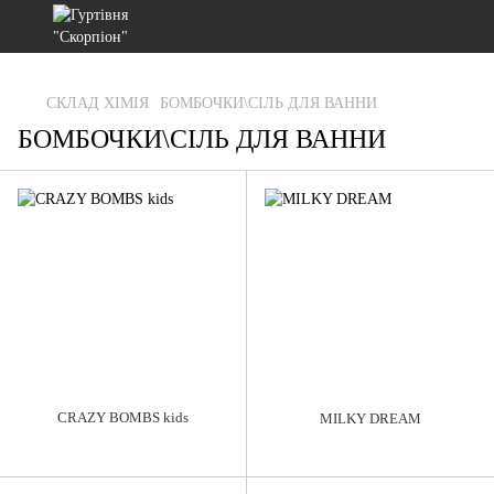
gtag('js', new Date()); gtag('config', 'G-RFXCKGNRF7');
СКЛАД ХІМІЯ
БОМБОЧКИ\СІЛЬ ДЛЯ ВАННИ
БОМБОЧКИ\СІЛЬ ДЛЯ ВАННИ
CRAZY BOMBS kids
MILKY DREAM