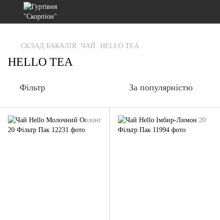
gtag('js', new Date()); gtag('config', 'G-RFXCKGNRF7');
СКЛАД БАКАЛІЯ
ЧАЙ
HELLO TEA
HELLO TEA
Фільтр
За популярністю