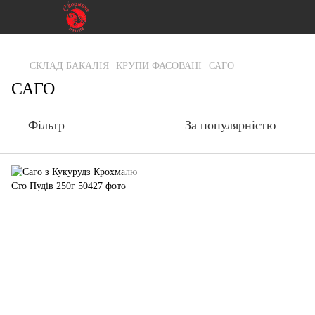
gtag('js', new Date()); gtag('config', 'G-RFXCKGNRF7');
СКЛАД БАКАЛІЯ
КРУПИ ФАСОВАНІ
САГО
САГО
Фільтр
За популярністю