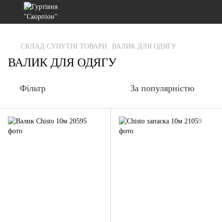
gtag('js', new Date()); gtag('config', 'G-RFXCKGNRF7');
СКЛАД СУПУТНІ ТОВАРИ
ВАЛИК ДЛЯ ОДЯГУ
ВАЛИК ДЛЯ ОДЯГУ
Фільтр
За популярністю