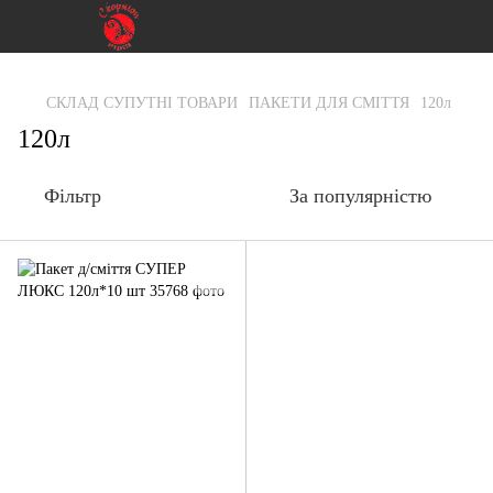
gtag('js', new Date()); gtag('config', 'G-RFXCKGNRF7');
СКЛАД СУПУТНІ ТОВАРИ
ПАКЕТИ ДЛЯ СМІТТЯ
120л
120л
Фільтр
За популярністю