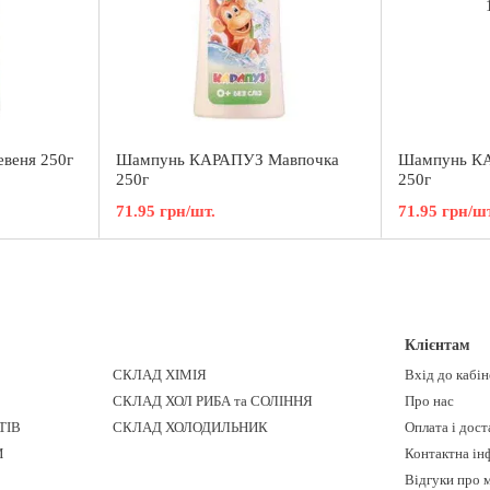
веня 250г
Шампунь КАРАПУЗ Мавпочка
Шампунь К
250г
250г
71.95 грн/шт.
71.95 грн/шт
Клієнтам
СКЛАД ХІМІЯ
Вхід до кабі
СКЛАД ХОЛ РИБА та СОЛІННЯ
Про нас
ТІВ
СКЛАД ХОЛОДИЛЬНИК
Оплата і дост
И
Контактна ін
Відгуки про 