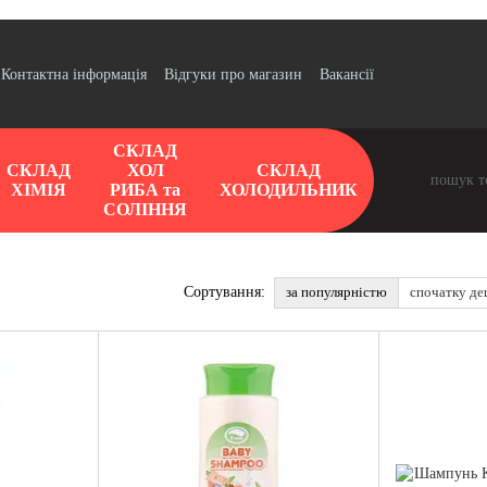
Контактна інформація
Відгуки про магазин
Вакансії
СКЛАД
СКЛАД
ХОЛ
СКЛАД
ХІМІЯ
РИБА та
ХОЛОДИЛЬНИК
СОЛІННЯ
за популярністю
спочатку д
Сортування: