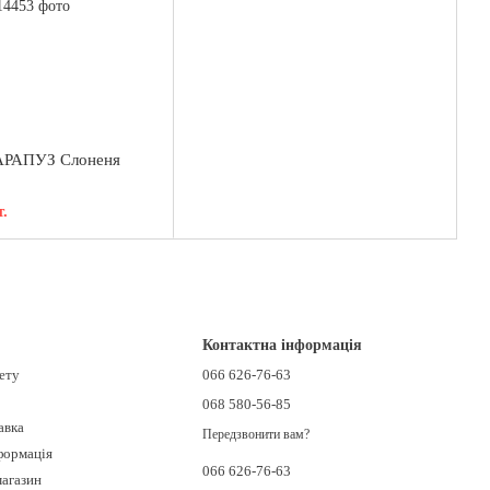
АРАПУЗ Слоненя
.
Контактна інформація
нету
066 626-76-63
068 580-56-85
авка
Передзвонити вам?
формація
066 626-76-63
магазин