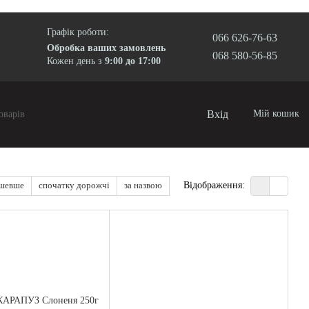
Графік роботи:
066 626-76-63
Обробка ваших замовлень
068 580-56-85
Кожен день з
9:00 до 17:00
Вхід
Мій кошик
ешевше
спочатку дорожчі
за назвою
Відображення: