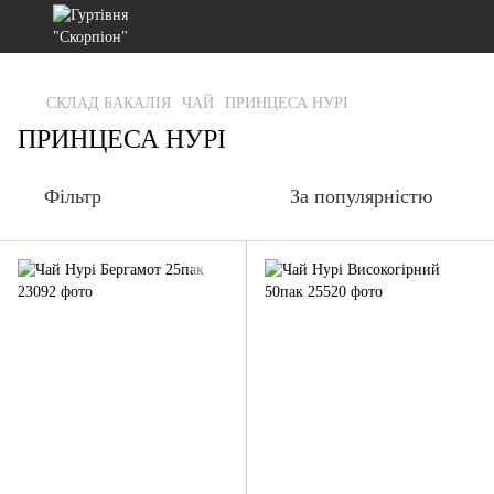
gtag('js', new Date()); gtag('config', 'G-RFXCKGNRF7');
СКЛАД БАКАЛІЯ
ЧАЙ
ПРИНЦЕСА НУРІ
ПРИНЦЕСА НУРІ
Фільтр
За популярністю