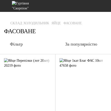
gtag('js', new Date()); gtag('config', 'G-RFXCKGNRF7');
СКЛАД ХОЛОДИЛЬНИК
ЯЙЦЕ
ФАСОВАНЕ
ФАСОВАНЕ
Фільтр
За популярністю