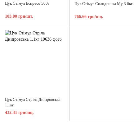
Цук Стімул Еспресо 500г
Цук Стімул Солоденька Му 3.6кг
103.00 грн/шт.
766.66 грн/ящ.
Цук Стімул Стріла Дніпровська
1.1кг
432.41 грн/ящ.