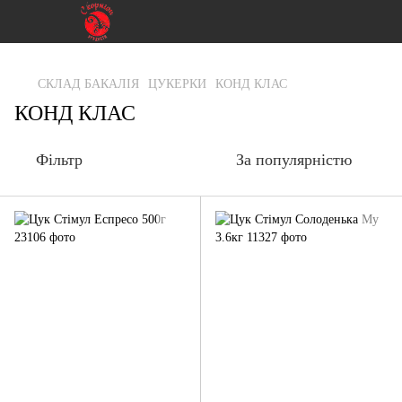
gtag('js', new Date()); gtag('config', 'G-RFXCKGNRF7');
СКЛАД БАКАЛІЯ
ЦУКЕРКИ
КОНД КЛАС
КОНД КЛАС
Фільтр
За популярністю