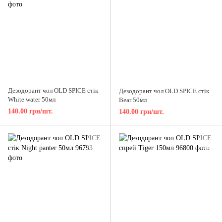
Дезодорант чол OLD SPICE стік
Дезодорант чол OLD SPICE стік
White water 50мл
Bear 50мл
140.00 грн/шт.
140.00 грн/шт.