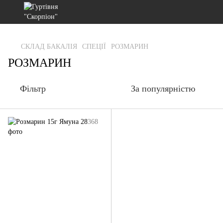
gtag('js', new Date()); gtag('config', 'G-RFXCKGNRF7');
СКЛАД БАКАЛІЯ
СПЕЦІЇ
РОЗМАРИН
РОЗМАРИН
Фільтр
За популярністю