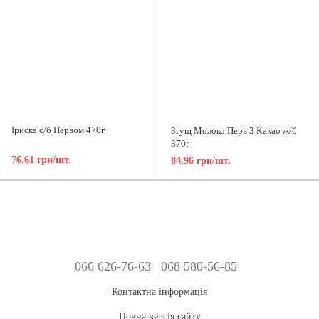
Іриска с/б Первом 470г
Згущ Молоко Перв З Какао ж/б
370г
76.61 грн/шт.
84.96 грн/шт.
066 626-76-63
068 580-56-85
Контактна інформація
Повна версія сайту