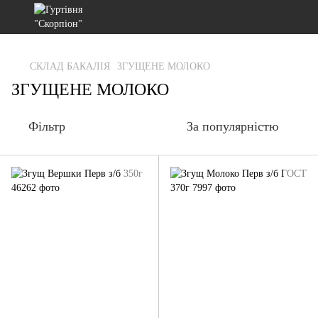
gtag('js', new Date()); gtag('config', 'G-RFXCKGNRF7');
СКЛАД БАКАЛІЯ
ЗГУЩЕНЕ МОЛОКО
ЗГУЩЕНЕ МОЛОКО
Фільтр
За популярністю