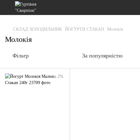
gtag('js', new Date()); gtag('config', 'G-RFXCKGNRF7');
СКЛАД ХОЛОДИЛЬНИК
ЙОГУРТИ СТАКАН
Молокія
Молокія
Фільтр
За популярністю