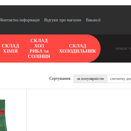
Контактна інформація
Відгуки про магазин
Вакансії
СКЛАД
СКЛАД
ХОЛ
СКЛАД
ХІМІЯ
РИБА та
ХОЛОДИЛЬНИК
СОЛІННЯ
за популярністю
спочатку д
Сортування: