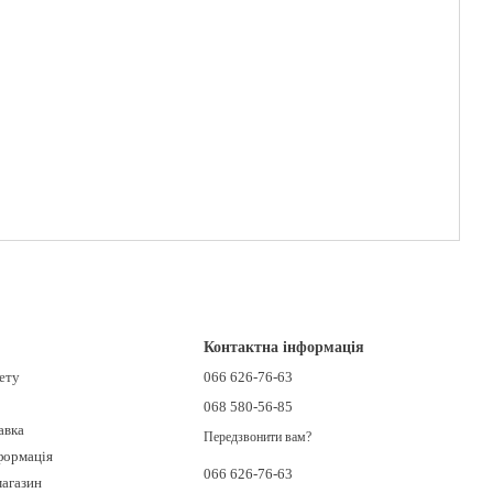
Контактна інформація
нету
066 626-76-63
068 580-56-85
авка
Передзвонити вам?
формація
066 626-76-63
магазин