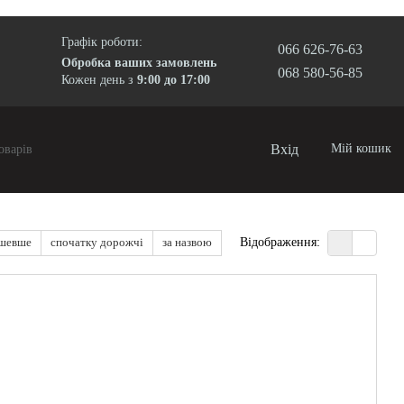
Графік роботи:
066 626-76-63
Обробка ваших замовлень
068 580-56-85
Кожен день з
9:00 до 17:00
Вхід
Мій кошик
ешевше
спочатку дорожчі
за назвою
Відображення: