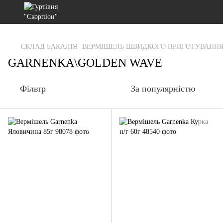
gtag('js', new Date()); gtag('config', 'G-RFXCKGNRF7');
СКЛАД БАКАЛІЯ
ВЕРМІШЕЛЬ ШВИДКОГО ПРИГОТУВАНН
GARNENKA\GOLDEN WAVE
Фільтр
За популярністю