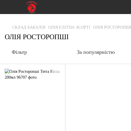
gtag('js', new Date()); gtag('config', 'G-RFXCKGNRF7');
СКЛАД БАКАЛІЯ
ОЛІЯ ЕЛІТНА АСОРТІ
ОЛІЯ РОСТОРОПШ
ОЛІЯ РОСТОРОПШІ
Фільтр
За популярністю