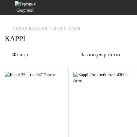
gtag('js', new Date()); gtag('config', 'G-RFXCKGNRF7');
СКЛАД БАКАЛІЯ
СПЕЦІЇ
КАРРІ
КАРРІ
Фільтр
За популярністю