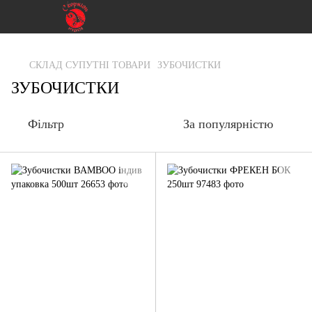
gtag('js', new Date()); gtag('config', 'G-RFXCKGNRF7');
СКЛАД СУПУТНІ ТОВАРИ
ЗУБОЧИСТКИ
ЗУБОЧИСТКИ
Фільтр
За популярністю