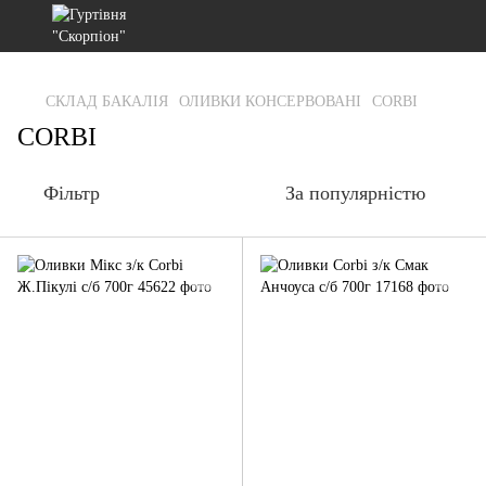
gtag('js', new Date()); gtag('config', 'G-RFXCKGNRF7');
СКЛАД БАКАЛІЯ
ОЛИВКИ КОНСЕРВОВАНІ
CORBI
CORBI
Фільтр
За популярністю