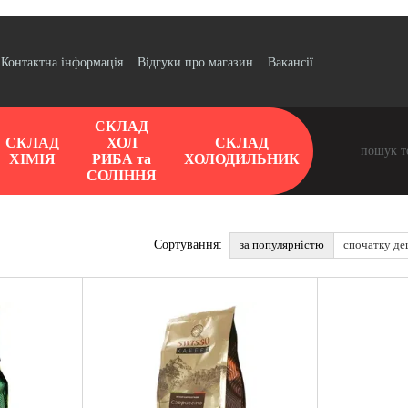
Контактна інформація
Відгуки про магазин
Вакансії
СКЛАД
СКЛАД
ХОЛ
СКЛАД
ХІМІЯ
РИБА та
ХОЛОДИЛЬНИК
СОЛІННЯ
за популярністю
спочатку д
Сортування: