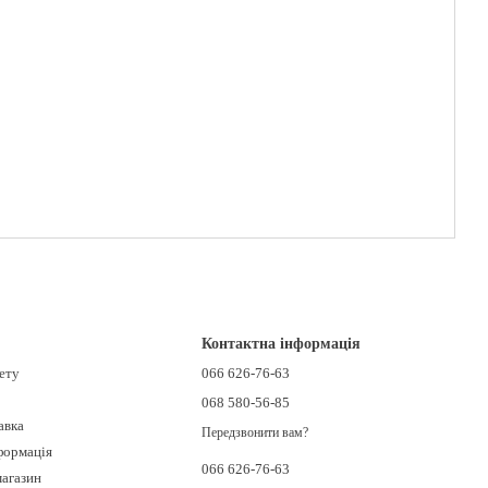
Контактна інформація
нету
066 626-76-63
068 580-56-85
авка
Передзвонити вам?
формація
066 626-76-63
магазин