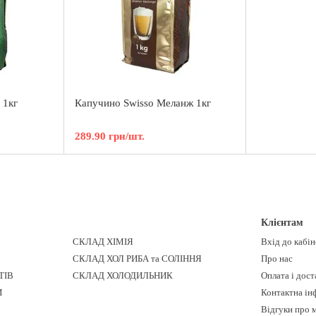
 1кг
Капучино Swisso Меланж 1кг
289.90 грн/шт.
Клієнтам
СКЛАД ХІМІЯ
Вхід до кабі
СКЛАД ХОЛ РИБА та СОЛІННЯ
Про нас
ТІВ
СКЛАД ХОЛОДИЛЬНИК
Оплата і дост
И
Контактна ін
Відгуки про 