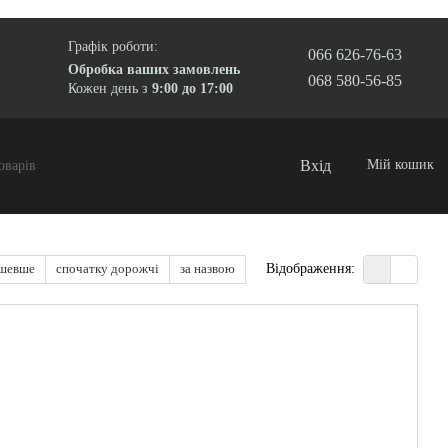
Графік роботи:
066 626-76-63
Обробка ваших замовлень
068 580-56-85
Кожен день з
9:00 до 17:00
Вхід
Мій кошик
ешевше
спочатку дорожчі
за назвою
Відображення: