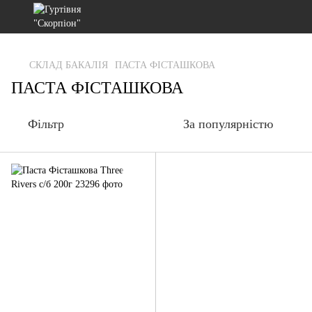
gtag('js', new Date()); gtag('config', 'G-RFXCKGNRF7');
СКЛАД БАКАЛІЯ
ПАСТА ФІСТАШКОВА
ПАСТА ФІСТАШКОВА
Фільтр
За популярністю