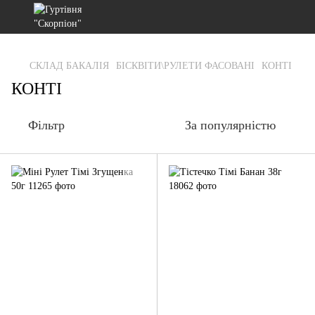
gtag('js', new Date()); gtag('config', 'G-RFXCKGNRF7');
СКЛАД БАКАЛІЯ
БІСКВІТИ\РУЛЕТИ ФАСОВАНІ
КОНТІ
КОНТІ
Фільтр
За популярністю