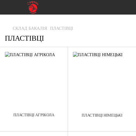
gtag('js', new Date()); gtag('config', 'G-RFXCKGNRF7');
СКЛАД БАКАЛІЯ
ПЛАСТIВЦI
ПЛАСТIВЦI
ПЛАСТІВЦІ АГРІКОЛА
ПЛАСТІВЦІ НІМЕЦЬКІ