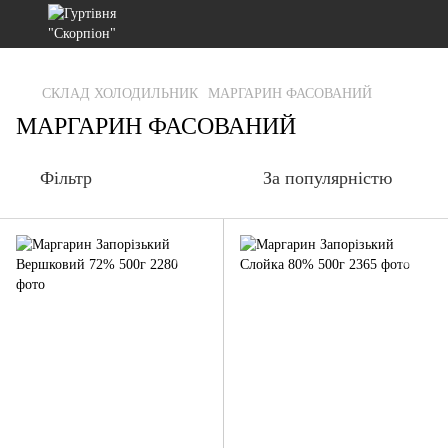
gtag('js', new Date()); gtag('config', 'G-RFXCKGNRF7');
СКЛАД ХОЛОДИЛЬНИК
МАРГАРИН ФАСОВАНИЙ
МАРГАРИН ФАСОВАНИЙ
Фільтр
За популярністю