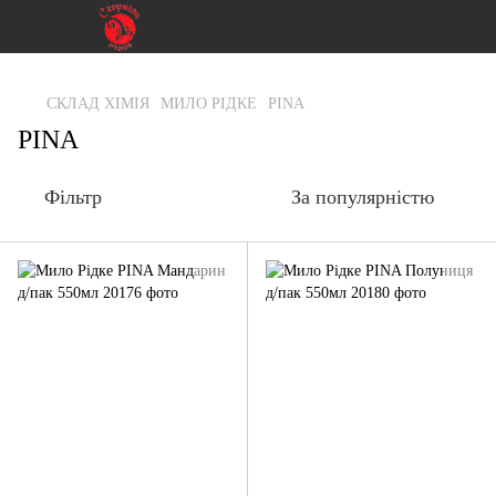
gtag('js', new Date()); gtag('config', 'G-RFXCKGNRF7');
СКЛАД ХІМІЯ
МИЛО РІДКЕ
PINA
PINA
Фільтр
За популярністю