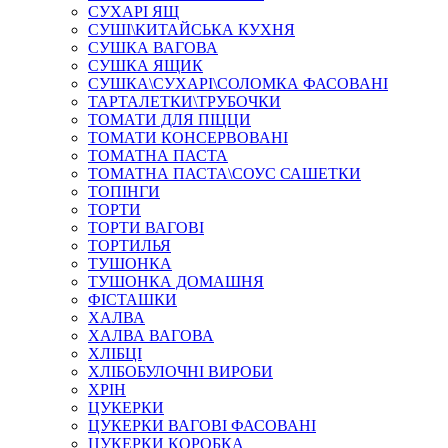
СУХАРІ ЯЩ
СУШІ\КИТАЙСЬКА КУХНЯ
СУШКА ВАГОВА
СУШКА ЯЩИК
СУШКА\СУХАРІ\СОЛОМКА ФАСОВАНІ
ТАРТАЛЕТКИ\ТРУБОЧКИ
ТОМАТИ ДЛЯ ПIЦЦИ
ТОМАТИ КОНСЕРВОВАНІ
ТОМАТНА ПАСТА
ТОМАТНА ПАСТА\СОУС САШЕТКИ
ТОПІНГИ
ТОРТИ
ТОРТИ ВАГОВІ
ТОРТИЛЬЯ
ТУШОНКА
ТУШОНКА ДОМАШНЯ
ФІСТАШКИ
ХАЛВА
ХАЛВА ВАГОВА
ХЛIБЦI
ХЛІБОБУЛОЧНІ ВИРОБИ
ХРIН
ЦУКЕРКИ
ЦУКЕРКИ ВАГОВІ ФАСОВАНІ
ЦУКЕРКИ КОРОБКА