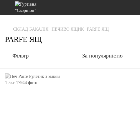
gtag('js', new Date()); gtag('config', 'G-RFXCKGNRF7');
СКЛАД БАКАЛІЯ
ПЕЧИВО ЯЩИК
PARFE ЯЩ
PARFE ЯЩ
Фільтр
За популярністю