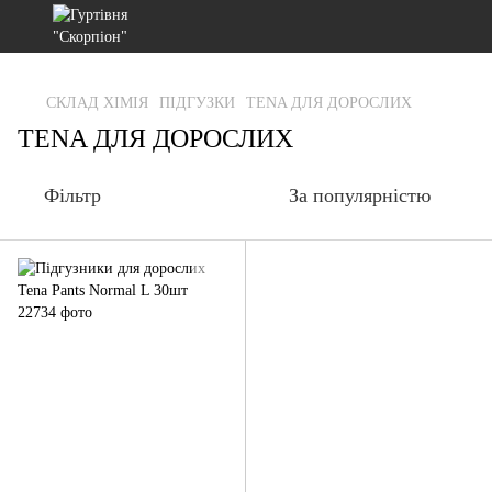
gtag('js', new Date()); gtag('config', 'G-RFXCKGNRF7');
СКЛАД ХІМІЯ
ПІДГУЗКИ
TENA ДЛЯ ДОРОСЛИХ
TENA ДЛЯ ДОРОСЛИХ
Фільтр
За популярністю