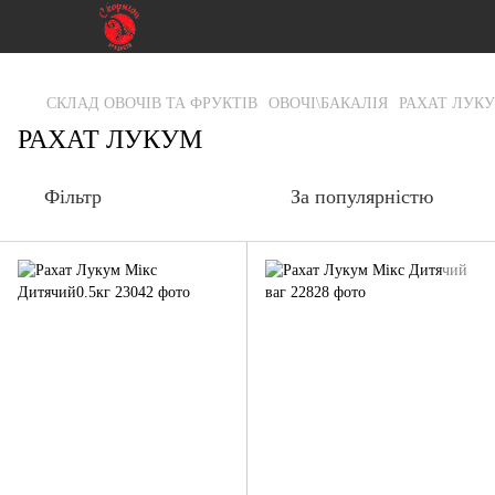
gtag('js', new Date()); gtag('config', 'G-RFXCKGNRF7');
СКЛАД ОВОЧІВ ТА ФРУКТІВ
ОВОЧІ\БАКАЛІЯ
РАХАТ ЛУК
РАХАТ ЛУКУМ
Фільтр
За популярністю