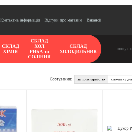
Контактна інформація
Відгуки про магазин
Вакансії
СКЛАД
СКЛАД
ХОЛ
СКЛАД
ХІМІЯ
РИБА та
ХОЛОДИЛЬНИК
СОЛІННЯ
за популярністю
спочатку д
Сортування: