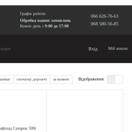
Графік роботи:
066 626-76-63
Обробка ваших замовлень
068 580-56-85
Кожен день з
9:00 до 17:00
Вхід
Мій кошик
ешевше
спочатку дорожчі
за назвою
Відображення: