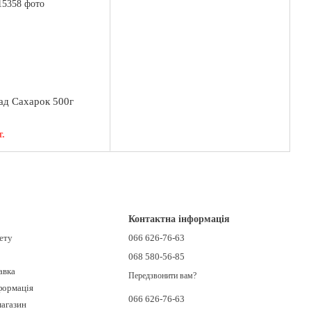
ад Сахарок 500г
.
Контактна інформація
нету
066 626-76-63
068 580-56-85
авка
Передзвонити вам?
формація
066 626-76-63
магазин