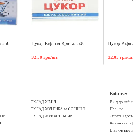
к 250г
Цукор Рафiнад Крістал 500г
Цукор Рафiн
32.50 грн/шт.
32.83 грн/шт
Клієнтам
СКЛАД ХІМІЯ
Вхід до кабі
СКЛАД ХОЛ РИБА та СОЛІННЯ
Про нас
ТІВ
СКЛАД ХОЛОДИЛЬНИК
Оплата і дост
И
Контактна ін
Відгуки про 