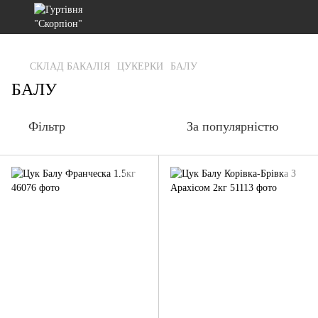
gtag('js', new Date()); gtag('config', 'G-RFXCKGNRF7');
СКЛАД БАКАЛІЯ
ЦУКЕРКИ
БАЛУ
БАЛУ
Фільтр
За популярністю